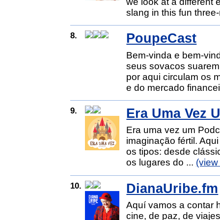
we look at a different
slang in this fun three
8.
PoupeCast
Bem-vinda e bem-vind
seus sovacos suarem 
por aqui circulam os
e do mercado financeir
9.
Era Uma Vez 
Era uma vez um Podcas
imaginação fértil. Aqu
os tipos: desde clássi
os lugares do ...
(view
10.
DianaUribe.fm
Aquí vamos a contar h
cine, de paz, de viaje