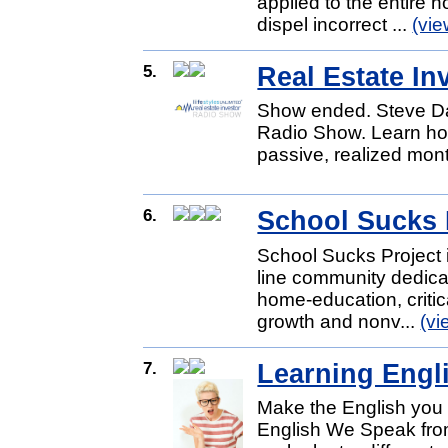
applied to the entire 
dispel incorrect ...
(vi
5.
Real Estate I
Show ended. Steve Dav
Radio Show. Learn how 
passive, realized mon
6.
School Sucks 
School Sucks Project 
line community dedica
home-education, critic
growth and nonv...
(vi
7.
Learning Engl
Make the English you
English We Speak fro