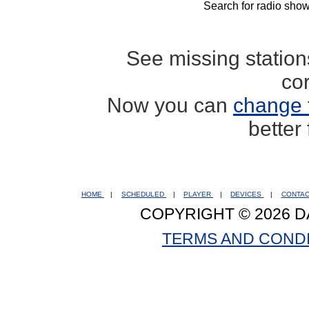
Search for radio show
See missing statio
co
Now you can
change 
better
HOME
|
SCHEDULED
|
PLAYER
|
DEVICES
|
CONTA
COPYRIGHT © 2026 D
TERMS AND COND