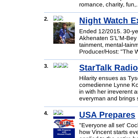
romance, charity, fun,.
2.
Night Watch E
Ended 12/2015. 30-ye
Akhenaten S'L'M-Bey b
tainment, mental-tainm
Producer/Host: "The W
3.
StarTalk Radi
Hilarity ensues as Ty
comedienne Lynne Kop
in with her irreverent
everyman and brings s
4.
USA Prepares
"Everyone all set' Coc
how Vincent starts ev