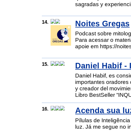
sagradas y experienci
14.
Noites Gregas
Podcast sobre mitolog
Para acessar o materia
apoie em https://noit
15.
Daniel Habif -
Daniel Habif, es cons
importantes oradores 
y creador del movim
Libro BestSeller “IN
16.
Acenda sua lu
Pílulas de Inteligênci
luz. Já me segue no 