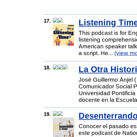
17.
Listening Time
This podcast is for En
listening comprehensi
American speaker talks
a script. He...
(view mo
18.
La Otra Histo
José Guillermo Ánjel (
Comunicador Social Pe
Universidad Pontificia
docente en la Escuela
19.
Desenterrando
Conocer el pasado es
este podcast de Nati